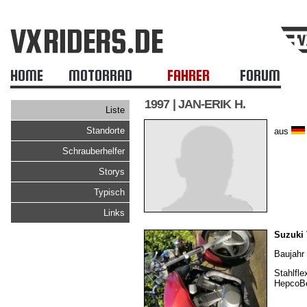
HOME
MOTORRAD
FAHRER
FORUM
1997 | JAN-ERIK H.
Liste
Standorte
aus
Schrauberhelfer
Storys
Typisch
Links
Suzuki
Baujahr 
Stahlfl
HepcoBe