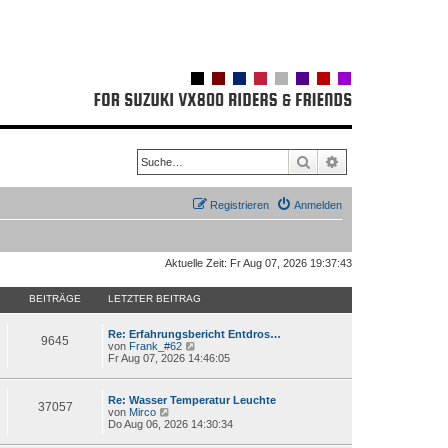
Suche
Erweiterte Suche
Registrieren
Anmelden
Aktuelle Zeit: Fr Aug 07, 2026 19:37:43
BEITRÄGE
LETZTER BEITRAG
Re: Erfahrungsbericht Entdros…
9645
N
von
Frank_#62
e
Fr Aug 07, 2026 14:46:05
u
e
s
Re: Wasser Temperatur Leuchte
t
37057
N
von
Mirco
e
e
Do Aug 06, 2026 14:30:34
r
u
B
e