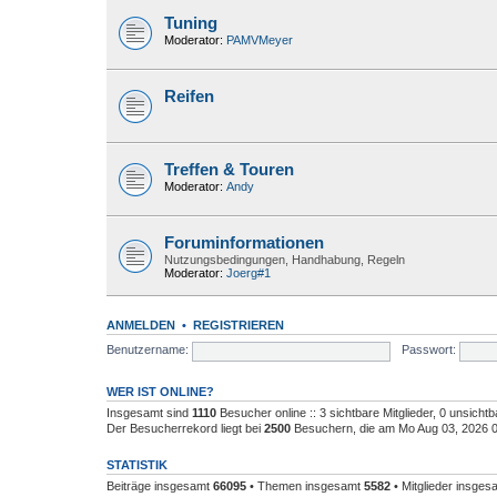
Tuning
Moderator:
PAMVMeyer
Reifen
Treffen & Touren
Moderator:
Andy
Foruminformationen
Nutzungsbedingungen, Handhabung, Regeln
Moderator:
Joerg#1
ANMELDEN
•
REGISTRIEREN
Benutzername:
Passwort:
WER IST ONLINE?
Insgesamt sind
1110
Besucher online :: 3 sichtbare Mitglieder, 0 unsich
Der Besucherrekord liegt bei
2500
Besuchern, die am Mo Aug 03, 2026 09:
STATISTIK
Beiträge insgesamt
66095
• Themen insgesamt
5582
• Mitglieder insge