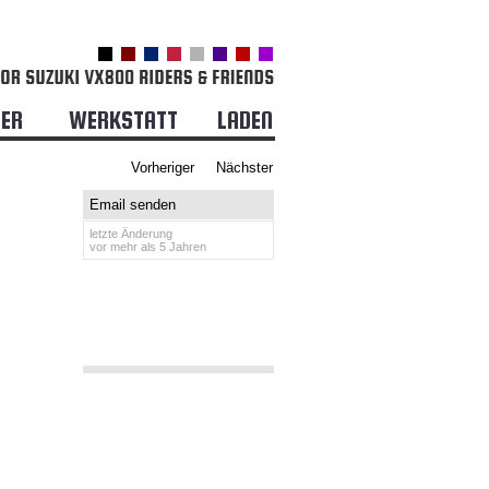
DER
WERKSTATT
LADEN
Vorheriger
Nächster
Email senden
letzte Änderung
vor mehr als 5 Jahren