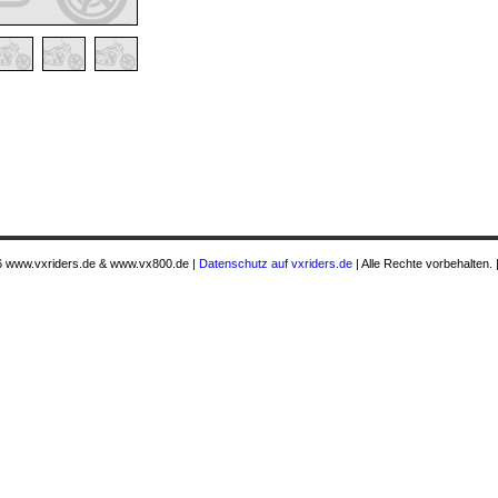
 www.vxriders.de & www.vx800.de |
Datenschutz auf vxriders.de
| Alle Rechte vorbehalten. 