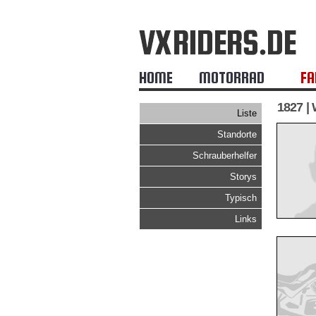
HOME
MOTORRAD
FA
1827 |
Liste
Standorte
Schrauberhelfer
Storys
Typisch
Links