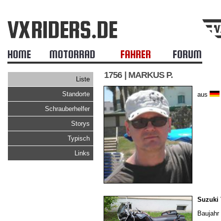
HOME
MOTORRAD
FAHRER
FORUM
1756 | MARKUS P.
Liste
Standorte
aus
Schrauberhelfer
Storys
Typisch
Links
Suzuki
Baujahr