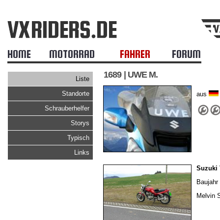
HOME
MOTORRAD
FAHRER
FORUM
1689 | UWE M.
Liste
Standorte
aus
Schrauberhelfer
Storys
Typisch
Links
Suzuki
Baujahr 
Melvin S