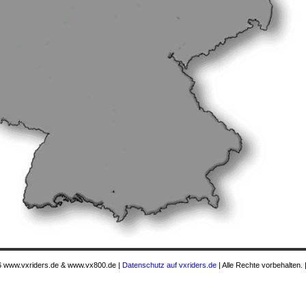
 www.vxriders.de & www.vx800.de |
Datenschutz auf vxriders.de
| Alle Rechte vorbehalten. 