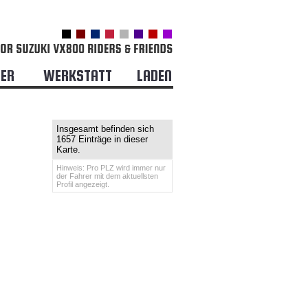
DER
WERKSTATT
LADEN
Insgesamt befinden sich
1657 Einträge in dieser
Karte.
Hinweis: Pro PLZ wird immer nur
der Fahrer mit dem aktuellsten
Profil angezeigt.