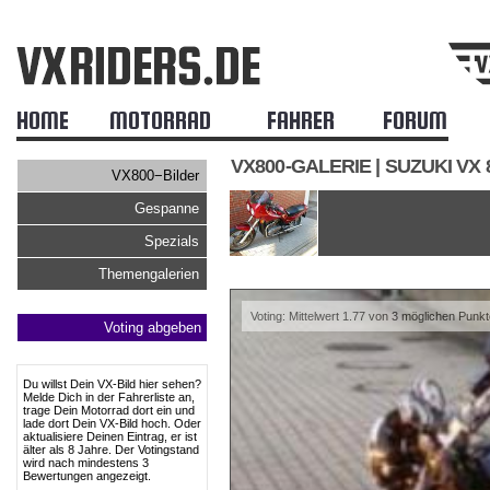
HOME
MOTORRAD
FAHRER
FORUM
VX800-GALERIE | SUZUKI VX
VX800−Bilder
Gespanne
Spezials
Themengalerien
Voting: Mittelwert 1.77 von 3 möglichen Punk
Voting abgeben
Du willst Dein VX-Bild hier sehen?
Melde Dich in der Fahrerliste an,
trage Dein Motorrad dort ein und
lade dort Dein VX-Bild hoch. Oder
aktualisiere Deinen Eintrag, er ist
älter als 8 Jahre. Der Votingstand
wird nach mindestens 3
Bewertungen angezeigt.