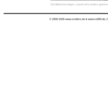
Die Bildrechte liegen, soweit nicht anders gekenn
© 2000-2026 www.vxriders.de & www.vx800.de |