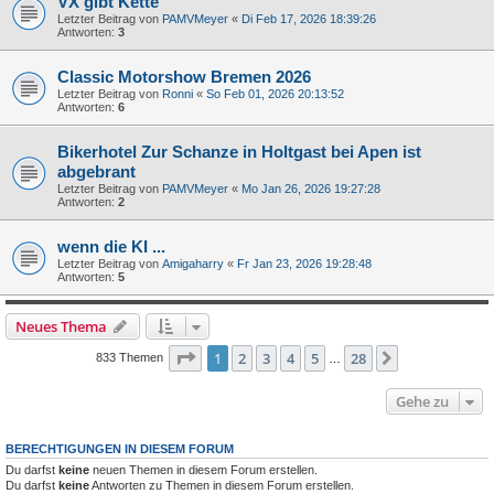
VX gibt Kette
Letzter Beitrag von
PAMVMeyer
«
Di Feb 17, 2026 18:39:26
Antworten:
3
Classic Motorshow Bremen 2026
Letzter Beitrag von
Ronni
«
So Feb 01, 2026 20:13:52
Antworten:
6
Bikerhotel Zur Schanze in Holtgast bei Apen ist
abgebrant
Letzter Beitrag von
PAMVMeyer
«
Mo Jan 26, 2026 19:27:28
Antworten:
2
wenn die KI ...
Letzter Beitrag von
Amigaharry
«
Fr Jan 23, 2026 19:28:48
Antworten:
5
Neues Thema
Seite
1
von
28
1
2
3
4
5
28
Nächste
833 Themen
…
Gehe zu
BERECHTIGUNGEN IN DIESEM FORUM
Du darfst
keine
neuen Themen in diesem Forum erstellen.
Du darfst
keine
Antworten zu Themen in diesem Forum erstellen.