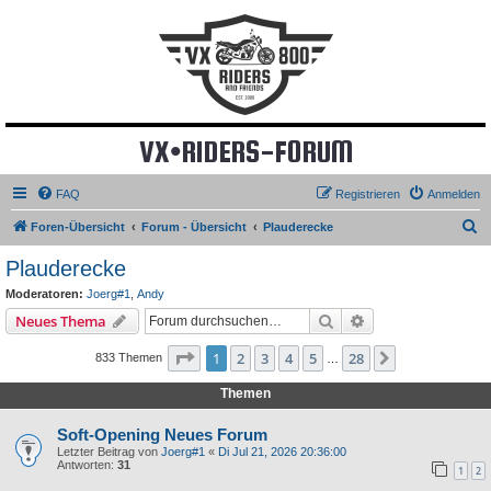
VX•RIDERS-FORUM
FAQ
Registrieren
Anmelden
S
Foren-Übersicht
Forum - Übersicht
Plauderecke
u
Plauderecke
c
Moderatoren:
Joerg#1
,
Andy
h
Suche
Erweiterte Suche
Neues Thema
e
Seite
1
von
28
1
2
3
4
5
28
Nächste
833 Themen
…
Themen
Soft-Opening Neues Forum
Letzter Beitrag von
Joerg#1
«
Di Jul 21, 2026 20:36:00
Antworten:
31
1
2