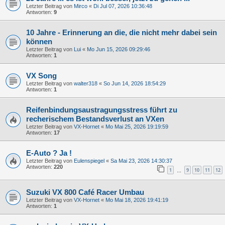
Letzter Beitrag von
Mirco
«
Di Jul 07, 2026 10:36:48
Antworten:
9
10 Jahre - Erinnerung an die, die nicht mehr dabei sein
können
Letzter Beitrag von
Lui
«
Mo Jun 15, 2026 09:29:46
Antworten:
1
VX Song
Letzter Beitrag von
walter318
«
So Jun 14, 2026 18:54:29
Antworten:
1
Reifenbindungsaustragungsstress führt zu
recherischem Bestandsverlust an VXen
Letzter Beitrag von
VX-Hornet
«
Mo Mai 25, 2026 19:19:59
Antworten:
17
E-Auto ? Ja !
Letzter Beitrag von
Eulenspiegel
«
Sa Mai 23, 2026 14:30:37
Antworten:
220
1
9
10
11
12
…
Suzuki VX 800 Café Racer Umbau
Letzter Beitrag von
VX-Hornet
«
Mo Mai 18, 2026 19:41:19
Antworten:
1