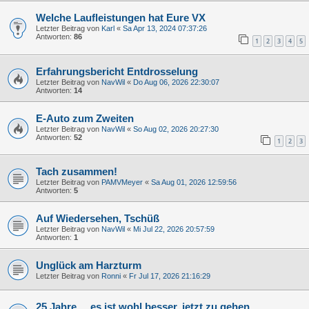
Welche Laufleistungen hat Eure VX
Letzter Beitrag von
Karl
«
Sa Apr 13, 2024 07:37:26
Antworten:
86
1
2
3
4
5
Erfahrungsbericht Entdrosselung
Letzter Beitrag von
NavWil
«
Do Aug 06, 2026 22:30:07
Antworten:
14
E-Auto zum Zweiten
Letzter Beitrag von
NavWil
«
So Aug 02, 2026 20:27:30
Antworten:
52
1
2
3
Tach zusammen!
Letzter Beitrag von
PAMVMeyer
«
Sa Aug 01, 2026 12:59:56
Antworten:
5
Auf Wiedersehen, Tschüß
Letzter Beitrag von
NavWil
«
Mi Jul 22, 2026 20:57:59
Antworten:
1
Unglück am Harzturm
Letzter Beitrag von
Ronni
«
Fr Jul 17, 2026 21:16:29
25 Jahre ... es ist wohl besser, jetzt zu gehen ...