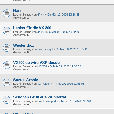
Antworten:
16
Harz
Letzter Beitrag von
df_vx
«
Do Mär 12, 2026 13:16:45
Antworten:
2
Lenker für die VX 800
Letzter Beitrag von
df_vx
«
So Mär 08, 2026 23:11:00
Antworten:
5
Wieder da...
Letzter Beitrag von
Eulenspiegel
«
So Mär 08, 2026 10:35:11
Antworten:
8
VX800.de wird VXRider.de
Letzter Beitrag von
Ulf#206
«
Di Mär 03, 2026 19:33:52
Antworten:
4
Suzuki Archiv
Letzter Beitrag von
VX Putzer
«
Fr Feb 27, 2026 21:56:06
Antworten:
1
Schönen Gruß aus Wuppertal
Letzter Beitrag von
Frank.Wuppertal
«
Mi Feb 18, 2026 09:53:05
Antworten:
4