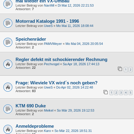
mal wieder ein VX-Umbau
Letzter Beitrag von
NavWil
«
Di Mai 12, 2026 22:21:53
Antworten:
7
Motorrad Kataloge 1991 - 1996
Letzter Beitrag von
UweS
«
Mo Mai 11, 2026 18:08:44
Speichenräder
Letzter Beitrag von
PAMVMeyer
«
Mo Mai 04, 2026 20:05:54
Antworten:
2
Regler defekt mit schockierender Rechnung
Letzter Beitrag von
Pechvogel
«
Sa Apr 18, 2026 17:44:13
Antworten:
22
1
2
Frage: Wieviele VX wird´s noch geben?
Letzter Beitrag von
UweS
«
Do Apr 02, 2026 14:22:48
Antworten:
83
1
2
3
4
5
KTM 690 Duke
Letzter Beitrag von
Meikel
«
So Mär 29, 2026 19:12:53
Antworten:
2
Anmeldeprobleme
Letzter Beitrag von
Karo
«
So Mär 22, 2026 18:51:31