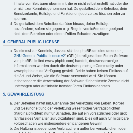
Inhalte von Beiträgen übernimmt, die er nicht selbst erstellt hat oder die
er nicht zur Kenntnis genommen hat. Du gestattest dem Betreiber, dein
Benutzerkonto, Beiträge und Funktionen jederzeit zu löschen oder zu
sperren.
Du gestattest dem Betreiber darüber hinaus, deine Beiträge
abzuändern, sofern sie gegen o. g. Regeln verstoßen oder geeignet
sind, dem Betreiber oder einem Dritten Schaden zuzufügen.
4. GENERAL PUBLIC LICENSE
Du nimmst zur Kenntnis, dass es sich bei phpBB um eine unter der „
GNU General Public License v2
“ (GPL) bereitgestellten Foren-Software
von phpBB Limited (www.phpbb.com) handelt; deutschsprachige
Informationen werden durch die deutschsprachige Community unter
www.phpbb.de zur Verfügung gestellt. Beide haben keinen Einfluss auf
die Art und Weise, wie die Software verwendet wird. Sie können
insbesondere die Verwendung der Software für bestimmte Zwecke nicht
untersagen oder auf Inhalte fremder Foren Einfluss nehmen.
5. GEWÄHRLEISTUNG
Der Betreiber haftet mit Ausnahme der Verletzung von Leben, Körper
und Gesundheit und der Verletzung wesentlicher Vertragspflichten
(Kardinalpflichten) nur für Schäden, die auf ein vorsätzliches oder grob
fahrlässiges Verhalten zurückzuführen sind. Dies gilt auch für mittelbare
Folgeschäden wie insbesondere entgangenen Gewinn.
Die Haftung ist gegenüber Verbrauchern außer bei vorsätzlichem oder