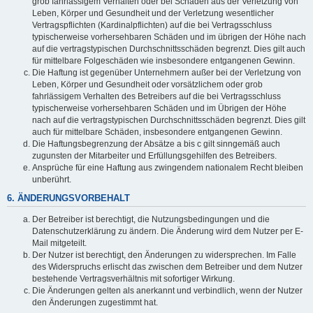
grob fahrlässigem Verhalten oder bei Schäden aus der Verletzung von
Leben, Körper und Gesundheit und der Verletzung wesentlicher
Vertragspflichten (Kardinalpflichten) auf die bei Vertragsschluss
typischerweise vorhersehbaren Schäden und im übrigen der Höhe nach
auf die vertragstypischen Durchschnittsschäden begrenzt. Dies gilt auch
für mittelbare Folgeschäden wie insbesondere entgangenen Gewinn.
Die Haftung ist gegenüber Unternehmern außer bei der Verletzung von
Leben, Körper und Gesundheit oder vorsätzlichem oder grob
fahrlässigem Verhalten des Betreibers auf die bei Vertragsschluss
typischerweise vorhersehbaren Schäden und im Übrigen der Höhe
nach auf die vertragstypischen Durchschnittsschäden begrenzt. Dies gilt
auch für mittelbare Schäden, insbesondere entgangenen Gewinn.
Die Haftungsbegrenzung der Absätze a bis c gilt sinngemäß auch
zugunsten der Mitarbeiter und Erfüllungsgehilfen des Betreibers.
Ansprüche für eine Haftung aus zwingendem nationalem Recht bleiben
unberührt.
6. ÄNDERUNGSVORBEHALT
Der Betreiber ist berechtigt, die Nutzungsbedingungen und die
Datenschutzerklärung zu ändern. Die Änderung wird dem Nutzer per E-
Mail mitgeteilt.
Der Nutzer ist berechtigt, den Änderungen zu widersprechen. Im Falle
des Widerspruchs erlischt das zwischen dem Betreiber und dem Nutzer
bestehende Vertragsverhältnis mit sofortiger Wirkung.
Die Änderungen gelten als anerkannt und verbindlich, wenn der Nutzer
den Änderungen zugestimmt hat.