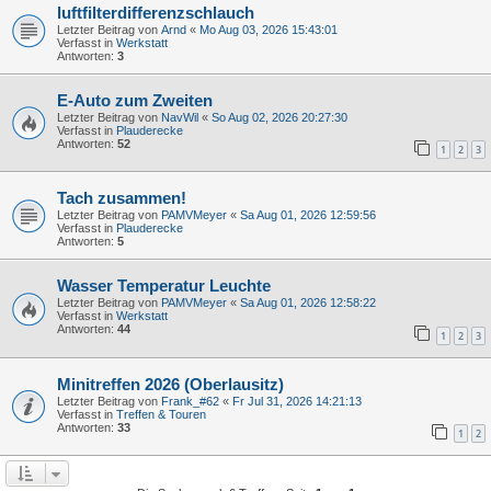
luftfilterdifferenzschlauch
Letzter Beitrag von
Arnd
«
Mo Aug 03, 2026 15:43:01
Verfasst in
Werkstatt
Antworten:
3
E-Auto zum Zweiten
Letzter Beitrag von
NavWil
«
So Aug 02, 2026 20:27:30
Verfasst in
Plauderecke
Antworten:
52
1
2
3
Tach zusammen!
Letzter Beitrag von
PAMVMeyer
«
Sa Aug 01, 2026 12:59:56
Verfasst in
Plauderecke
Antworten:
5
Wasser Temperatur Leuchte
Letzter Beitrag von
PAMVMeyer
«
Sa Aug 01, 2026 12:58:22
Verfasst in
Werkstatt
Antworten:
44
1
2
3
Minitreffen 2026 (Oberlausitz)
Letzter Beitrag von
Frank_#62
«
Fr Jul 31, 2026 14:21:13
Verfasst in
Treffen & Touren
Antworten:
33
1
2