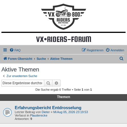
VX•RIDERS-FORUM
FAQ
Registrieren
Anmelden
S
Foren-Übersicht
Suche
Aktive Themen
u
Aktive Themen
c
Zur erweiterten Suche
h
Suche
Erweiterte Suche
e
Die Suche ergab 6 Treffer • Seite
1
von
1
Themen
Erfahrungsbericht Entdrosselung
Letzter Beitrag von
Dieter
«
Mi Aug 05, 2026 23:19:53
Verfasst in
Plauderecke
Antworten:
9